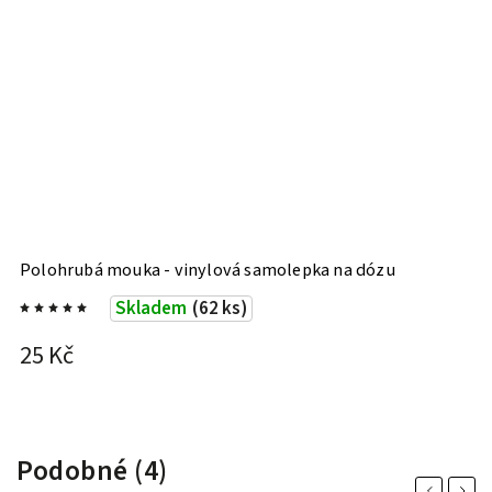
Polohrubá mouka - vinylová samolepka na dózu
H
Skladem
(62 ks)
25 Kč
2
Podobné (4)
Previous
Next