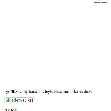
Lyofilizovaný banán - vinylová samolepka na dózu
M
Skladem
(5 ks)
25 Kč
2