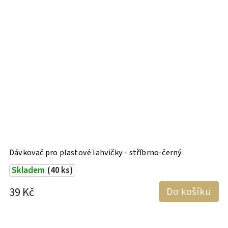
Dávkovač pro plastové lahvičky - stříbrno-černý
R
Skladem
(40 ks)
39 Kč
Do košíku
3