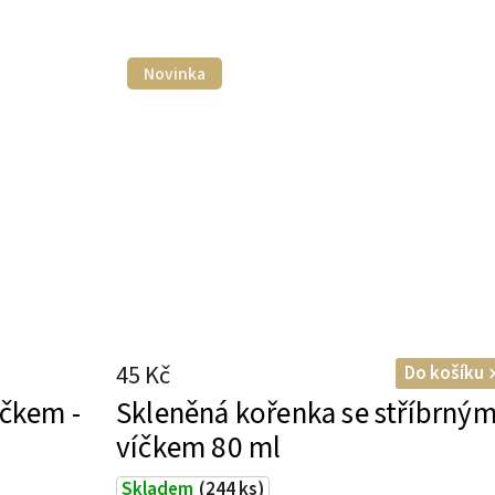
Novinka
45 Kč
Do košíku
íčkem -
Skleněná kořenka se stříbrný
víčkem 80 ml
Skladem
(244 ks)