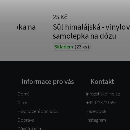
25 Kč
amolepka na
Sůl himalájská - vinylo
samolepka na dózu
Skladem
(23 ks)
Informace pro vás
Kontakt
Domů
info
@
tiskolino.cz
O nás
+420723721555
Hodnocení obchodu
Facebook
Doprava
Instagram
Důvěřují nám