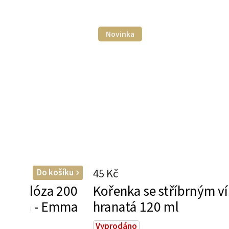
Novinka
45 Kč
Do košíku
mini dóza 200
Kořenka se stříbrným v
víčkem - Emma
hranatá 120 ml
Vyprodáno