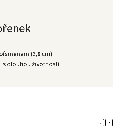
kořenek
 písmenem (3,8 cm)
s dlouhou životností
Previous
Next