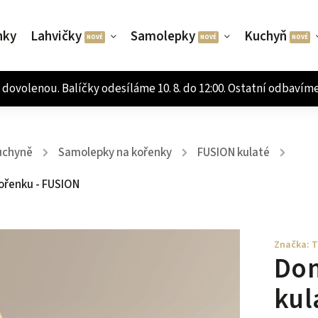
nky
Lahvičky
Samolepky
Kuchyň
uchyně
Samolepky na kořenky
FUSION kulaté
/
/
/
kořenku - FUSION
Značka:
T
Dom
kul