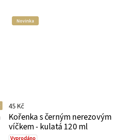
Novinka
45 Kč
m
Kořenka s černým nerezovým
víčkem - kulatá 120 ml
Vyprodáno