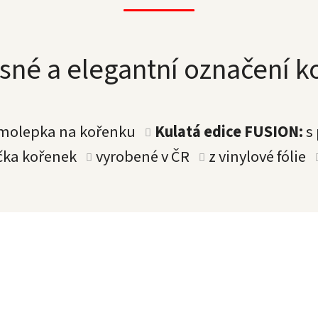
sné a elegantní označení 
amolepka na kořenku
Kulatá edice FUSION:
s
íčka kořenek
vyrobené v ČR
z vinylové fólie