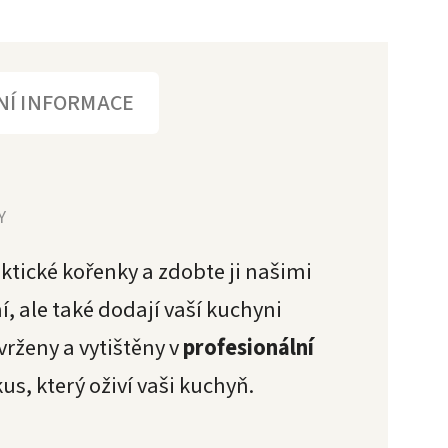
NÍ INFORMACE
Y
tické kořenky a zdobte ji našimi
, ale také dodají vaší kuchyni
vrženy a vytištěny v
profesionální
s, který oživí vaši kuchyň.