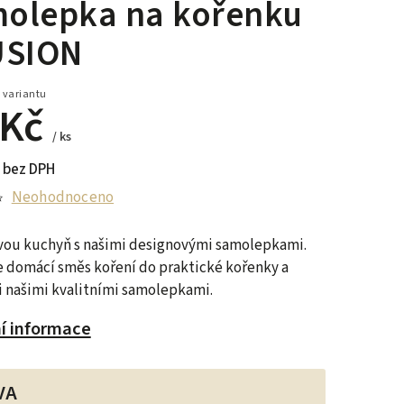
olepka na kořenku
USION
 variantu
 Kč
/ ks
 bez DPH
Neohodnoceno
vou kuchyň s našimi designovými samolepkami.
 domácí směs koření do praktické kořenky a
i našimi kvalitními samolepkami.
ní informace
VA