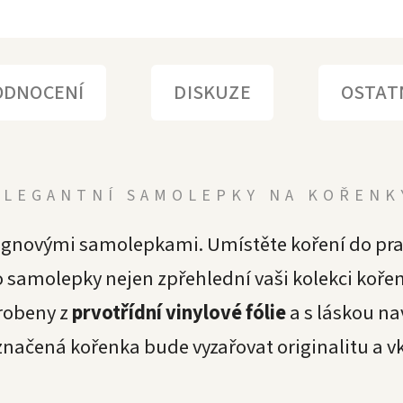
ODNOCENÍ
DISKUZE
OSTAT
ELEGANTNÍ SAMOLEPKY NA KOŘENK
ignovými samolepkami. Umístěte koření do prak
samolepky nejen zpřehlední vaši kolekci koření
robeny z
prvotřídní vinylové fólie
a s láskou na
ačená kořenka bude vyzařovat originalitu a vku