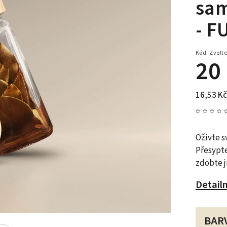
sam
- F
Kód:
Zvolte
20
16,53 Kč
Oživte s
Přesypte
zdobte j
Detail
BAR