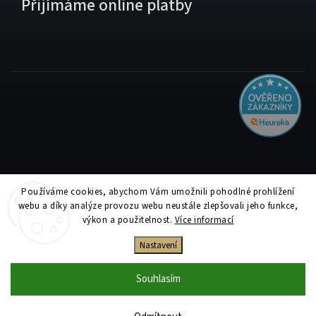
Přijímáme online platby
Používáme cookies, abychom Vám umožnili pohodlné prohlížení
Copyright 2026
Tiskolino.cz
. Všechna práva vyhrazena.
webu a díky analýze provozu webu neustále zlepšovali jeho funkce,
Upravit nastavení cookies
výkon a použitelnost.
Více informací
Vytvořil
Shoptet
| Design
Shoptak.cz
Nastavení
Souhlasím