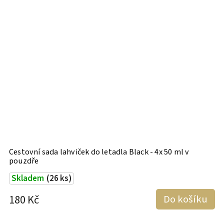
Cestovní sada lahviček do letadla Black - 4x 50 ml v
C
pouzdře
p
Skladem
(26 ks)
180 Kč
Do košíku
1