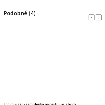
Podobné (4)
Previous
Next
Intimní gel - samolepka na cestovní lahvičku
M