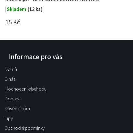
Skladem
(12 ks)
15 Kč
1
Informace pro vás
Domů
O nás
Hodnocení obchodu
Doprava
Důvěřují nám
Tipy
Obchodní podmínky