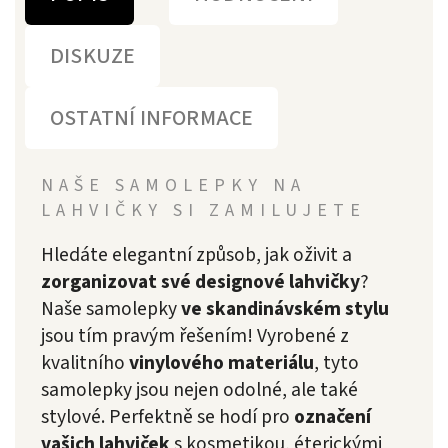
DISKUZE
OSTATNÍ INFORMACE
NAŠE SAMOLEPKY NA
LAHVIČKY SI ZAMILUJETE
Hledáte elegantní způsob, jak oživit a
zorganizovat své designové lahvičky
?
Naše samolepky
ve skandinávském stylu
jsou tím pravým řešením! Vyrobené z
kvalitního
vinylového materiálu
, tyto
samolepky jsou nejen odolné, ale také
stylové. Perfektně se hodí pro
označení
vašich lahviček
s kosmetikou, éterickými