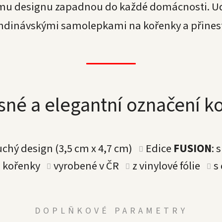
u designu zapadnou do každé domácnosti. Udě
ndinávskými samolepkami na kořenky a přineste
asné a elegantní označení k
uchý design (3,5 cm x 4,7 cm)
Edice
FUSION
: 
a kořenky
vyrobené v ČR
z vinylové fólie
s
DOPLŇKOVÉ PARAMETRY