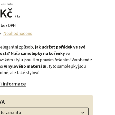
 variantu
 Kč
/ ks
 bez DPH
Neohodnoceno
 elegantní způsob,
jak udržet pořádek ve své
osti?
Naše
samolepky na kořenky
ve
vském stylu jsou tím pravým řešením! Vyrobené z
ho
vinylového materiálu
, tyto samolepky jsou
olné, ale také stylové.
ní informace
VA