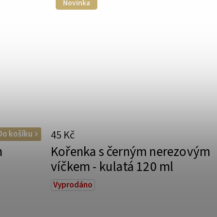
Novinka
45 Kč
Do košíku
m
Kořenka s černým nerezovým
l
víčkem - kulatá 120 ml
Vyprodáno