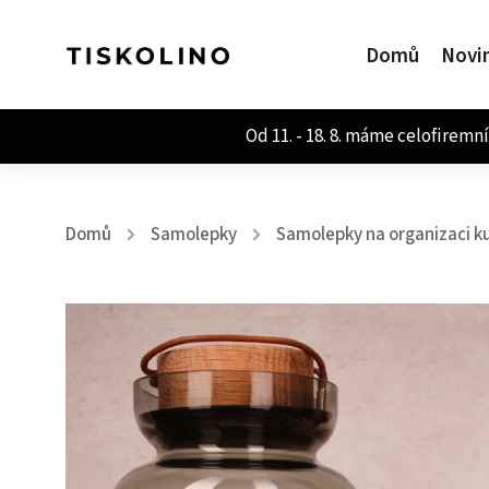
Domů
Novi
Domů
Samolepky
Samolepky na organizaci k
/
/