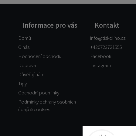
Informace pro vás
Kontakt
Domů
info
@
tiskolino.cz
O nás
+420723721555
Hodnocení obchodu
Facebook
Doprava
Instagram
Důvěřují nám
Tipy
Obchodní podmínky
Podmínky ochrany osobních
údajů & cookies