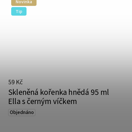
Novinka
Tip
59 Kč
Skleněná kořenka hnědá 95 ml
Ella s černým víčkem
Objednáno