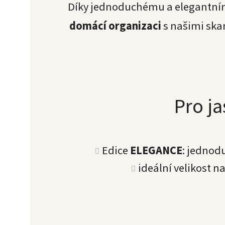
Díky jednoduchému a elegantním
domácí organizaci
s našimi ska
Pro j
Edice
ELEGANCE
: jednod
ideální velikost n