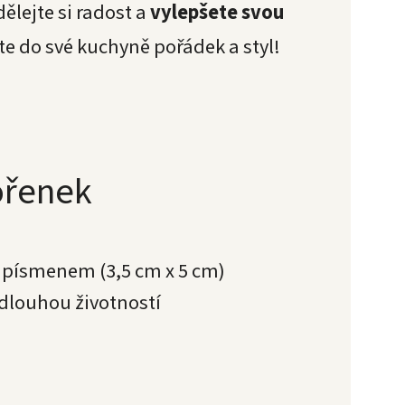
lejte si radost a
vylepšete svou
 do své kuchyně pořádek a styl!
ořenek
s písmenem (3,5 cm x 5 cm)
 dlouhou životností