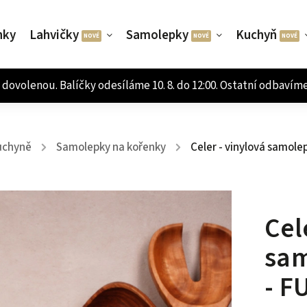
nky
Lahvičky
Samolepky
Kuchyň
uchyně
Samolepky na kořenky
Celer - vinylová samole
/
/
Cel
sam
- F