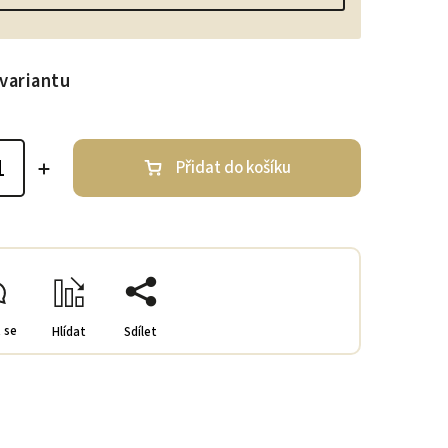
variantu
Přidat do košíku
 se
Hlídat
Sdílet