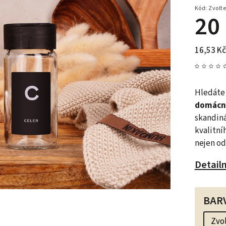
Kód:
Zvolte
20
16,53 Kč
Hledáte
domácn
skandiná
kvalitní
nejen od
Detail
BAR