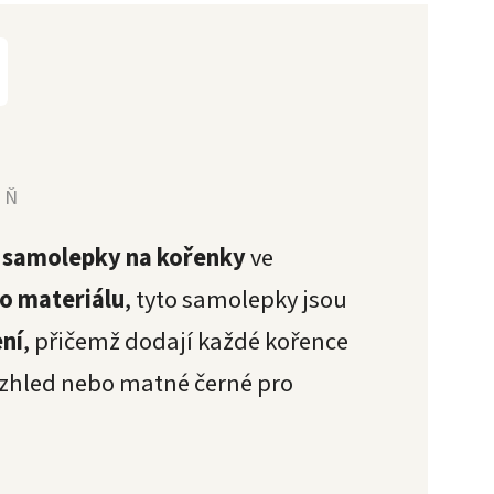
YŇ
e
samolepky na kořenky
ve
o materiálu
, tyto samolepky jsou
ení
, přičemž dodají každé kořence
 vzhled nebo matné černé pro