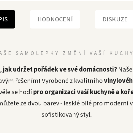
PIS
HODNOCENÍ
DISKUZE
AŠE SAMOLEPKY ZMĚNÍ VAŠÍ KUCH
,
jak udržet pořádek ve své domácnosti?
Naš
avým řešením! Vyrobené z kvalitního
vinylovéh
kvěle se hodí
pro organizaci vaší kuchyně a koř
můžete ze dvou barev - lesklé bílé pro moderní
sofistikovaný styl.