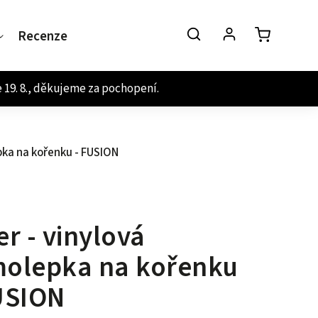
Recenze
Kontakt
pka na kořenku - FUSION
er - vinylová
olepka na kořenku
USION