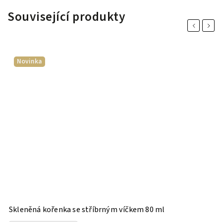
Související produkty
Previous
Next
Novinka
Skleněná kořenka se stříbrným víčkem 80 ml
H
P