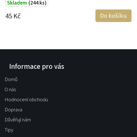
Skladem
(244 ks)
45 Kč
Do košíku
8
Informace pro vás
Domů
O nás
Hodnocení obchodu
Doprava
Důvěřují nám
Tipy