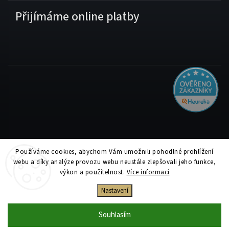
Přijímáme online platby
Používáme cookies, abychom Vám umožnili pohodlné prohlížení
Copyright 2026
Tiskolino.cz
. Všechna práva vyhrazena.
webu a díky analýze provozu webu neustále zlepšovali jeho funkce,
Upravit nastavení cookies
výkon a použitelnost.
Více informací
Vytvořil
Shoptet
| Design
Shoptak.cz
Nastavení
Souhlasím