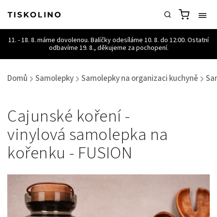
Domů
Samolepky
Samolepky na organizaci kuchyně
Sa
/
/
/
Cajunské koření -
vinylová samolepka na
kořenku - FUSION