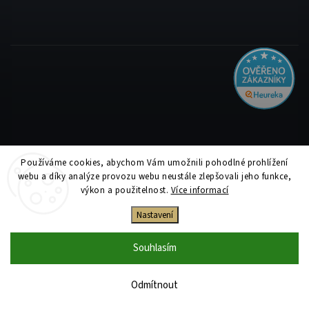
Používáme cookies, abychom Vám umožnili pohodlné prohlížení
Copyright 2026
Tiskolino.cz
. Všechna práva vyhrazena.
webu a díky analýze provozu webu neustále zlepšovali jeho funkce,
Upravit nastavení cookies
výkon a použitelnost.
Více informací
Vytvořil
Shoptet
| Design
Shoptak.cz
Nastavení
Souhlasím
Odmítnout
Jsme plátci DPH. Zvýrazněné ceny v e-shopu jsou uvedeny s DPH a v detailu
produktu i bez DPH.