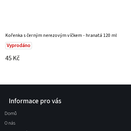
Kořenka s černým nerezovým víčkem - hranatá 120 ml
S
Vyprodáno
45 Kč
5
Informace pro vás
Domů
O nás