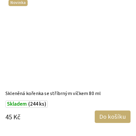
Novinka
Skleněná kořenka se stříbrným víčkem 80 ml
S
Skladem
(244 ks)
45 Kč
Do košíku
5